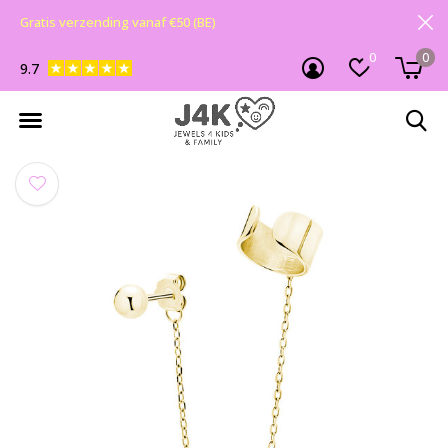
Gratis verzending vanaf €50 (BE)
0
0
9.7