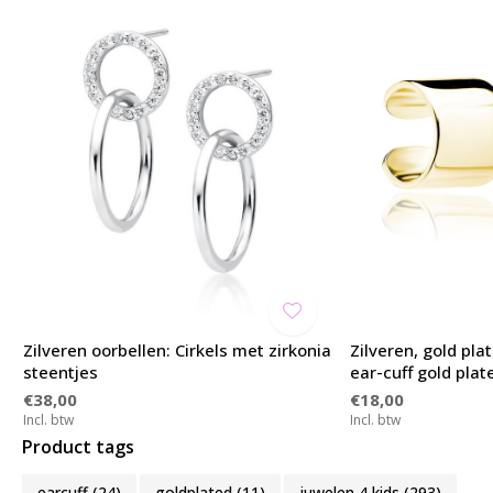
Zilveren oorbellen: Cirkels met zirkonia
Zilveren, gold pla
steentjes
ear-cuff gold plat
€38,00
€18,00
Incl. btw
Incl. btw
Product tags
earcuff
(24)
goldplated
(11)
juwelen 4 kids
(293)